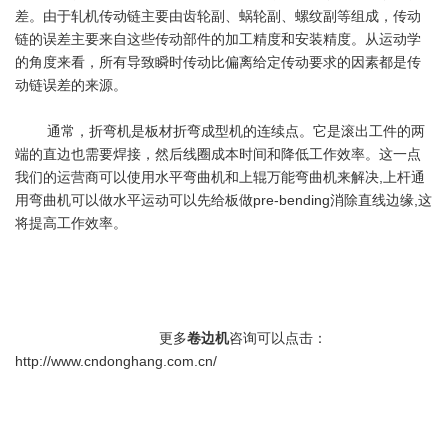
差。由于轧机传动链主要由齿轮副、蜗轮副、螺纹副等组成，传动
链的误差主要来自这些传动部件的加工精度和安装精度。从运动学
的角度来看，所有导致瞬时传动比偏离给定传动要求的因素都是传
动链误差的来源。
通常，折弯机是板材折弯成型机的连续点。它是滚出工件的两
端的直边也需要焊接，然后线圈成本时间和降低工作效率。这一点
我们的运营商可以使用水平弯曲机和上辊万能弯曲机来解决,上杆通
用弯曲机可以做水平运动可以先给板做pre-bending消除直线边缘,这
将提高工作效率。
更多
卷边机
咨询可以点击：
http://www.cndonghang.com.cn/