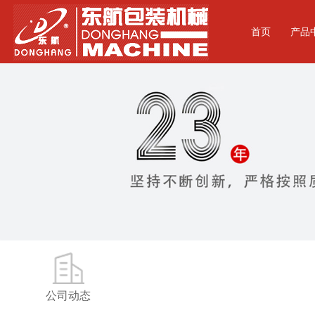
首页
产品
成型
杯盖
卷边
包装
点杯
模盘和
公司动态