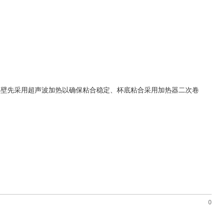
杯壁先采用超声波加热以确保粘合稳定、杯底粘合采用加热器二次卷
0